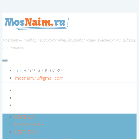
MosNaim — подбор персонала: няни, домработницы, гувернантки, сиделки
и водители.
тел.
+7 (495) 799-07-39
mosnaim.ru@gmail.com
ГЛАВНАЯ
БАЗА РЕЗЮМЕ
КЛИЕНТАМ