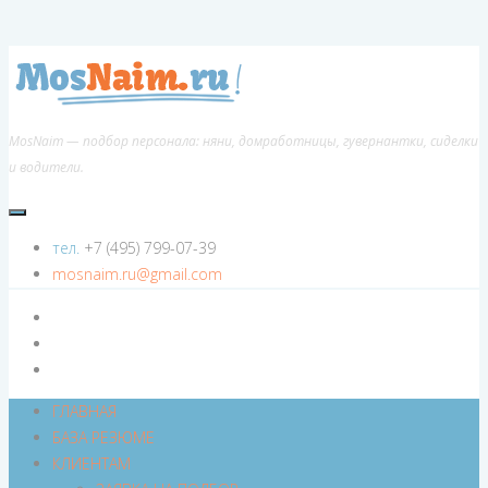
MosNaim — подбор персонала: няни, домработницы, гувернантки, сиделки
и водители.
тел.
+7 (495) 799-07-39
mosnaim.ru@gmail.com
ГЛАВНАЯ
БАЗА РЕЗЮМЕ
КЛИЕНТАМ