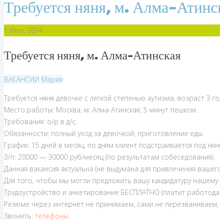
Требуется няня, м. Алма-Атинс
1
Июл, 2014
Требуется няня, м. Алма-Атинская
ВАКАНСИИ
Мария
Требуется няня девочке с легкой степенью аутизма, возраст 3 го
Место работы: Москва, м. Алма-Атинская, 5 минут пешком.
Требования: о/р в д/с.
Обязанности: полный уход за девочкой, приготовление еды.
График: 15 дней в месяц, по дням клиент подстраивается под няню
З/п: 20000 — 30000 руб/месяц (по результатам собеседования).
Данная вакансия актуальна (не выдумана для привлечения вашего
Для того, чтобы мы могли предложить вашу кандидатуру нашему 
Трудоустройство и анкетирование БЕСПЛАТНО (платит работодат
Резюме через интернет не принимаем, сами не перезваниваем,
Звонить:
телефоны
.